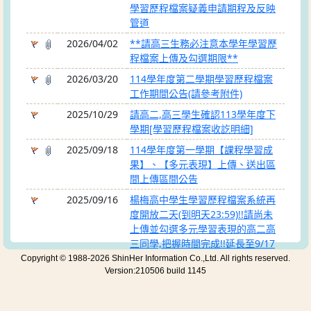
學習歷程檔案疑義申請期程及反映
管道
2026/04/02
**請高三生務必注意本學年學習歷
程檔案上傳及勾選期限**
2026/03/20
114學年度第二學期學習歷程檔案
工作期間公告(請參考附件)
2025/10/29
請高二,高三學生確認113學年度下
學期[學習歷程檔案收訖明細]
2025/09/18
114學年度第一學期【課程學習成
果】、【多元表現】上傳、送出區
間上傳區間公告
2025/09/16
楊梅高中學生學習歷程檔案系統再
度開放二天(到明天23:59)!!請尚未
上傳並勾選多元學習表現的高二高
三同學,把握時間完成!!延長至9/17
(二)截止
Copyright © 1988-2026 ShinHer Information Co.,Ltd. All rights reserved.
Version:210506 build 1145
2025/09/02
請高二、高三的同學於9月15日
前，完成113學年度學生學習歷程
檔案的勾選。